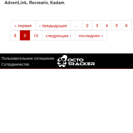
AdvertLink, Recreativ, Kadam
.
« первая
‹ предыдущая
…
2
3
4
5
6
8
9
10
следующая ›
последняя »
Пользовательское соглашение
Сотрудничество