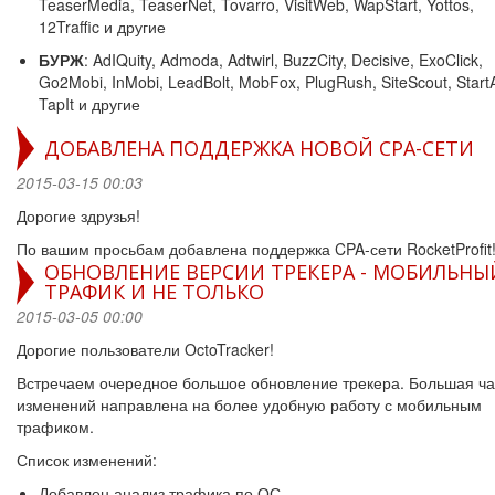
TeaserMedia, TeaserNet, Tovarro, VisitWeb, WapStart, Yottos,
12Traffic и другие
БУРЖ
: AdIQuity, Admoda, Adtwirl, BuzzCity, Decisive, ExoClick,
Go2Mobi, InMobi, LeadBolt, MobFox, PlugRush, SiteScout, Start
TapIt и другие
ДОБАВЛЕНА ПОДДЕРЖКА НОВОЙ CPA-СЕТИ
2015-03-15 00:03
Дорогие здрузья!
По вашим просьбам добавлена поддержка CPA-сети RocketProfit
ОБНОВЛЕНИЕ ВЕРСИИ ТРЕКЕРА - МОБИЛЬНЫ
ТРАФИК И НЕ ТОЛЬКО
2015-03-05 00:00
Дорогие пользователи OctoTracker!
Встречаем очередное большое обновление трекера. Большая ча
изменений направлена на более удобную работу с мобильным
трафиком.
Список изменений:
Добавлен анализ трафика по ОС