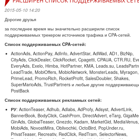
РАСШИРЕН СПИСОК ПОДДЕРЖИВАЕМЫХ СЕТ
2015-05-10 14:20
Дорогие друзья
за последнее время мы значительно расширили список
поддерживаемых трекером источников трафика и CPA-сетей.
Список поддерживаемых CPA-сетей:
ActionAds, ActionPay, AdInfo, AdvertStar, AdWad, AD1, BizNip,
CityAds, ClickDealer, ClickRocket, Cpagetti, CPAUA, CTR.RU, Ev
EveryAds, Exelo, Himba, HotPartner, KMA, Leads.su, LeadsPartn
LeadTrade, MobiOffers, MobioNetwork, MonsterLeads, Myragon,
PrimeLead, PromoRich, RocketProfit, SalesDoubler, Shakes,
SuperMarioAds, TrustPartners и любые другие поддерживающ
PostBack
Список поддерживаемых рекламных сетей:
РУ
: ActionTeaser, Adhub, Adlabs, AdProfy, Adsyst, AdvertLink,
BannerBook, BodyClick, CashProm, DirectAdvert, eTarg, GigaMe
GinAds, GlobalTeaser, Gnezdo, Kadam, MarketGid, MediaVenus,
MobiAds, NovostiMira, Oblivochki, OctoBird, PopUnder.ru,
PrivatTeaser, Recreativ, RedClick, RedTram, SelectorNews,