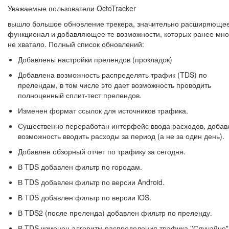
Уважаемые пользователи OctoTracker
вышло большое обновление трекера, значительно расширяющее
функционал и добавляющее те возможности, которых ранее мн
не хватало. Полный список обновлений:
Добавлены настройки прелендов (прокладок)
Добавлена возможность распределять трафик (TDS) по
прелендам, в том числе это дает возможность проводить
полноценный сплит-тест прелендов.
Изменен формат ссылок для источников трафика.
Существенно переработан интерфейс ввода расходов, добав
возможность вводить расходы за период (а не за один день).
Добавлен обзорный отчет по трафику за сегодня.
В TDS добавлен фильтр по городам.
В TDS добавлен фильтр по версии Android.
В TDS добавлен фильтр по версии iOS.
В TDS2 (после преленда) добавлен фильтр по преленду.
В TDS изменен алгоритм распределения трафика ''Случайно" 