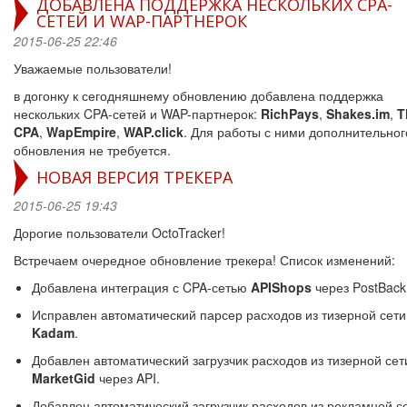
ДОБАВЛЕНА ПОДДЕРЖКА НЕСКОЛЬКИХ CPA-
СЕТЕЙ И WAP-ПАРТНЕРОК
2015-06-25 22:46
Уважаемые пользователи!
в догонку к сегодняшнему обновлению добавлена поддержка
нескольких CPA-сетей и WAP-партнерок:
RichPays
,
Shakes.im
,
T
CPA
,
WapEmpire
,
WAP.click
. Для работы с ними дополнительног
обновления не требуется.
НОВАЯ ВЕРСИЯ ТРЕКЕРА
2015-06-25 19:43
Дорогие пользователи OctoTracker!
Встречаем очередное обновление трекера! Список изменений:
Добавлена интеграция с CPA-сетью
APIShops
через PostBack
Исправлен автоматический парсер расходов из тизерной сети
Kadam
.
Добавлен автоматический загрузчик расходов из тизерной сет
MarketGid
через API.
Добавлен автоматический загрузчик расходов из рекламной с