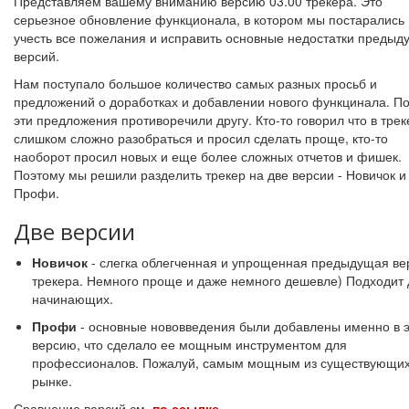
Представляем вашему вниманию версию 03.00 трекера. Это
серьезное обновление функционала, в котором мы постарались
учесть все пожелания и исправить основные недостатки предыд
версий.
Нам поступало большое количество самых разных просьб и
предложений о доработках и добавлении нового функцинала. П
эти предложения противоречили другу. Кто-то говорил что в тре
слишком сложно разобраться и просил сделать проще, кто-то
наоборот просил новых и еще более сложных отчетов и фишек.
Поэтому мы решили разделить трекер на две версии - Новичок и
Профи.
Две версии
Новичок
- слегка облегченная и упрощенная предыдущая ве
трекера. Немного проще и даже немного дешевле) Подходит 
начинающих.
Профи
- основные нововведения были добавлены именно в э
версию, что сделало ее мощным инструментом для
профессионалов. Пожалуй, самым мощным из существующих
рынке.
Сравнение версий см.
по ссылке
.