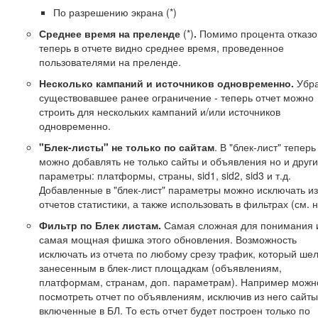
По разрешению экрана (*)
Среднее время на преленде
(*)
.
Помимо процента отказо
теперь в отчете видно среднее время, проведенное
пользователями на преленде.
Несколько кампаний и источников одновременно.
Убр
существовавшее ранее ограничение - теперь отчет можно
строить для нескольких кампаний и/или источников
одновременно.
"Блек-листы" не только по сайтам
. В "блек-лист" теперь
можно добавлять не только сайты и объявления но и друг
параметры: платформы, страны, sid1, sid2, sid3 и т.д.
Добавленные в "блек-лист" параметры можно исключать из
отчетов статистики, а также использовать в фильтрах (см. 
Фильтр по Блек листам.
Самая сложная для понимания 
самая мощная фишка этого обновления. Возможность
исключать из отчета по любому срезу трафик, который шел
занесенным в блек-лист площадкам (объявлениям,
платформам, странам, доп. параметрам). Например можн
посмотреть отчет по объявлениям, исключив из него сайты
включенные в БЛ. То есть отчет будет построен только по