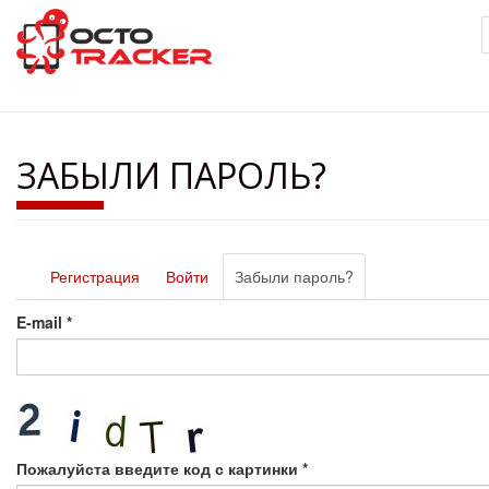
Перейти
к
основному
содержанию
ЗАБЫЛИ ПАРОЛЬ?
Главные
Регистрация
Войти
Забыли пароль?
(активная
вкладки
вкладка)
E-mail
*
Пожалуйста введите код с картинки
*