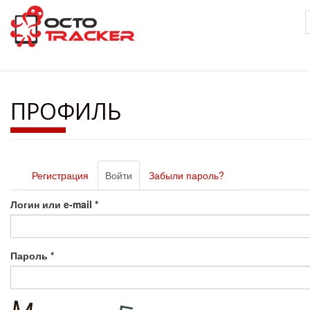
Перейти
к
основному
содержанию
ПРОФИЛЬ
Главные
Регистрация
Войти
(активная
Забыли пароль?
вкладки
вкладка)
Логин или e-mail
*
Пароль
*