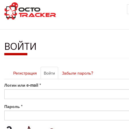
Перейти
к
основному
содержанию
ВОЙТИ
Главные
Регистрация
Войти
(активная
Забыли пароль?
вкладки
вкладка)
Логин или e-mail
*
Пароль
*