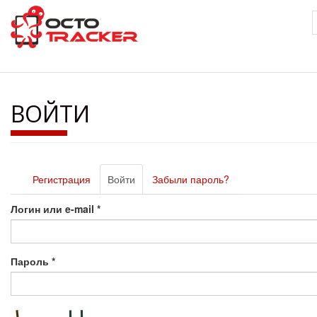
Перейти
к
основному
содержанию
ВОЙТИ
Главные
Регистрация
Войти
(активная
Забыли пароль?
вкладки
вкладка)
Логин или e-mail
*
Пароль
*