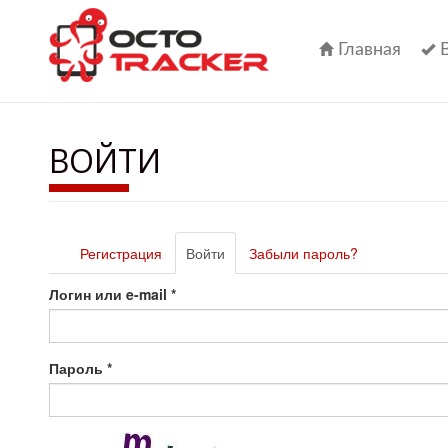
Перейти
к
основному
Главная
содержанию
ВОЙТИ
Главные
Регистрация
Войти
(активная
Забыли пароль?
вкладки
вкладка)
Логин или e-mail
*
Пароль
*