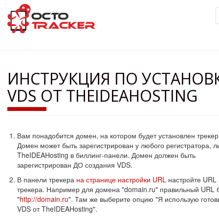
Перейти
к
основному
содержанию
ИНСТРУКЦИЯ ПО УСТАНОВ
VDS ОТ THEIDEAHOSTING
Вам понадобится домен, на котором будет установлен трекер
Домен может быть зарегистрирован у любого регистратора, л
TheIDEAHosting в биллинг-панели. Домен должен быть
зарегистрирован ДО создания VDS.
В панели трекера
на странице настройки URL
настройте URL
трекера. Например для домена "domain.ru" правильный URL 
"
http://domain.ru
". Там же выберите опцию "Я использую гото
VDS от TheIDEAHosting".