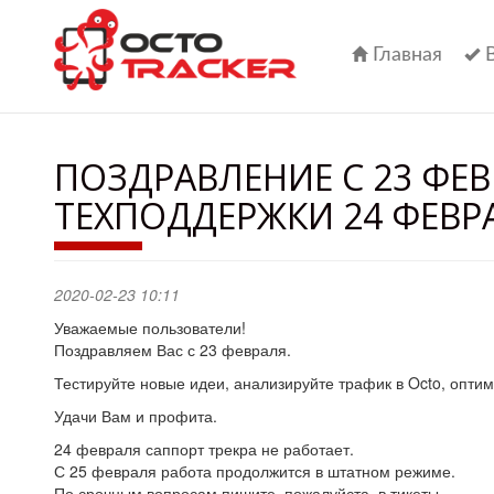
Перейти
к
основному
Главная
содержанию
ПОЗДРАВЛЕНИЕ С 23 ФЕ
ТЕХПОДДЕРЖКИ 24 ФЕВР
2020-02-23 10:11
Уважаемые пользователи!
Поздравляем Вас с 23 февраля.
Тестируйте новые идеи, анализируйте трафик в Octo, опти
Удачи Вам и профита.
24 февраля саппорт трекра не работает.
С 25 февраля работа продолжится в штатном режиме.
По срочным вопросам пишите, пожалуйста, в тикеты.