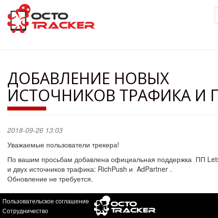
Перейти
к
основному
содержанию
ДОБАВЛЕНИЕ НОВЫХ
ИСТОЧНИКОВ ТРАФИКА И 
2018-09-26 13:03
Уважаемые пользователи трекера!
По вашим просьбам добавлена официальная поддержка ПП Le
и двух источников трафика: RichPush и AdPartner .
Обновление не требуется.
Пользовательское соглашение
Сотрудничество