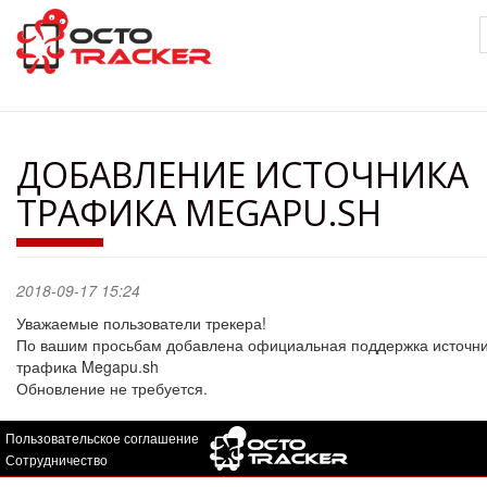
Перейти
к
основному
содержанию
ДОБАВЛЕНИЕ ИСТОЧНИКА
ТРАФИКА MEGAPU.SH
2018-09-17 15:24
Уважаемые пользователи трекера!
По вашим просьбам добавлена официальная поддержка источн
трафика Megapu.sh
Обновление не требуется.
Пользовательское соглашение
Сотрудничество