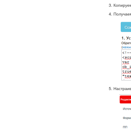
Копируем
Получаем
Настраив