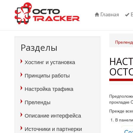
Перейти
к
основному
Главная
содержанию
Преленд
Разделы
НАСТ
Хостинг и установка
OCT
Принципы работы
Настройка трафика
Предположи
Преленды
прокладке 
Прежде всег
Описание интерфейса
В панели
Источники и партнерки