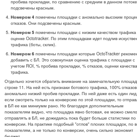
пробива прокладки, по сравнению с средним в данном потоке
подсвечены красным.
Номером 4
помечены площадки с аномально высоким проце
отказов. Они подсвечены красным.
Номером 5
помечены площадки с низким качеством трафика
оценке Octotracker. По этим площадкам идет подлив искустве
трафика (боты, склик).
Номером 6
помечены площадки которые OctoTracker рекоме
добавить с БЛ. Это совокупная оценка трафика с площадки с
учетом ROI, % пробива прокладки, % отказов, оценки качеств
трафика.
Отдельно хочется обратить внимание на замечательную площад
строке 11. На ней есть признаки ботового трафика, 100% отказов
аномально низкий пробив прокладки. По ней даже есть один лид,
если смотреть только на конверсию по этой площадки, то отправ
в БЛ ее как миниумм рано. Но благодаря дополнительным
показателям видно, что площадка явно ботовая, ее можно смел
отправлять в БЛ, не дожидаясь пока будет больше статистики по
конверсии. На практике подобный "отлов" плохих площадок, по 
показателям, а не только по конверсии, очень сильно экономит
бюджет.