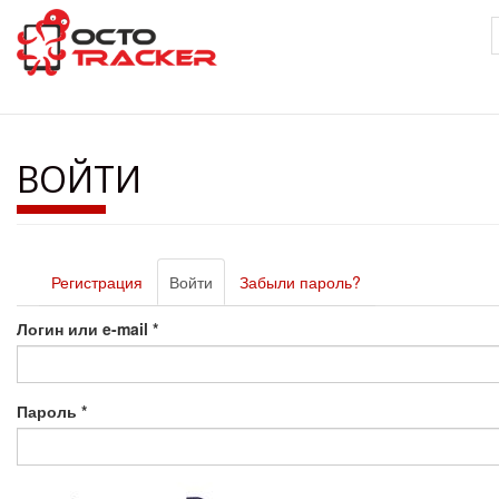
Перейти
к
основному
содержанию
ВОЙТИ
Главные
Регистрация
Войти
(активная
Забыли пароль?
вкладки
вкладка)
Логин или e-mail
*
Пароль
*