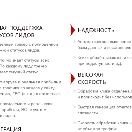
НАЯ ПОДДЕРЖКА
НАДЕЖНОСТЬ
УСОВ ЛИДОВ
Автоматическое выявление
венный трекер с полноценной
базы данных и восстановле
жкой статусов лидов.
Клики обрабатываются и с
точно знает статусы всех
при недоступности БД.
 По каждому лиду трекер
вает текущий статус.
ВЫСОКАЯ
СКОРОСТЬ
т апрува и реальная прибыль в
е трафика по каждому сайту,
Обработка клика отделена о
нию, ГЕО )и т.д.) в статистике.
и происходит без использо
т ожидаемого и реальножго
Быстрая генерация отчето
, прибыли, ROI с учетом
сложности.
в лидов.
Скорость обработки клика н
ЕГРАЦИЯ
от объемов трафика.