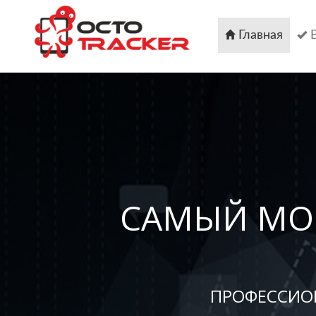
Перейти
к
основному
Главная
содержанию
САМЫЙ МО
ПРОФЕССИО