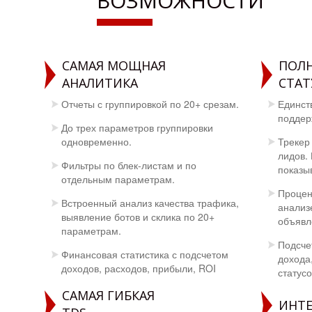
ВОЗМОЖНОСТИ
САМАЯ МОЩНАЯ
ПОЛ
АНАЛИТИКА
СТАТ
Отчеты с группировкой по 20+ срезам.
Единст
поддер
До трех параметров группировки
одновременно.
Трекер 
лидов.
Фильтры по блек-листам и по
показы
отдельным параметрам.
Процен
Встроенный анализ качества трафика,
анализ
выявление ботов и склика по 20+
объявле
параметрам.
Подсче
Финансовая статистика с подсчетом
дохода
доходов, расходов, прибыли, ROI
статусо
САМАЯ ГИБКАЯ
ИНТ