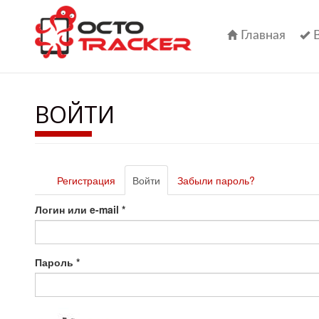
Перейти
к
основному
Главная
содержанию
ВОЙТИ
Главные
Регистрация
Войти
(активная
Забыли пароль?
вкладки
вкладка)
Логин или e-mail
*
Пароль
*