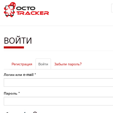
Перейти
к
основному
содержанию
ВОЙТИ
Главные
Регистрация
Войти
(активная
Забыли пароль?
вкладки
вкладка)
Логин или e-mail
*
Пароль
*