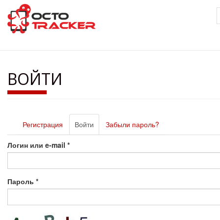
Перейти
к
основному
содержанию
ВОЙТИ
Главные
Регистрация
Войти
(активная
Забыли пароль?
вкладки
вкладка)
Логин или e-mail
*
Пароль
*