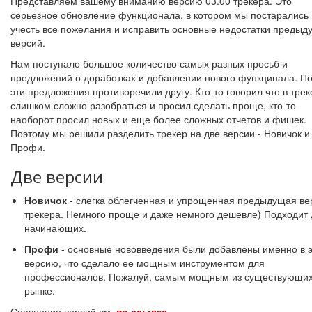
Представляем вашему вниманию версию 03.00 трекера. Это
серьезное обновление функционала, в котором мы постарались
учесть все пожелания и исправить основные недостатки предыд
версий.
Нам поступало большое количество самых разных просьб и
предложений о доработках и добавлении нового функцинала. П
эти предложения противоречили другу. Кто-то говорил что в тре
слишком сложно разобраться и просил сделать проще, кто-то
наоборот просил новых и еще более сложных отчетов и фишек.
Поэтому мы решили разделить трекер на две версии - Новичок и
Профи.
Две версии
Новичок
- слегка облегченная и упрощенная предыдущая ве
трекера. Немного проще и даже немного дешевле) Подходит 
начинающих.
Профи
- основные нововведения были добавлены именно в э
версию, что сделало ее мощным инструментом для
профессионалов. Пожалуй, самым мощным из существующих
рынке.
Сравнение версий см.
по ссылке
.