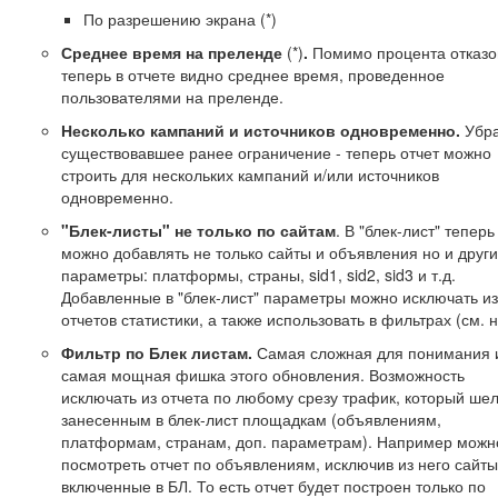
По разрешению экрана (*)
Среднее время на преленде
(*)
.
Помимо процента отказо
теперь в отчете видно среднее время, проведенное
пользователями на преленде.
Несколько кампаний и источников одновременно.
Убр
существовавшее ранее ограничение - теперь отчет можно
строить для нескольких кампаний и/или источников
одновременно.
"Блек-листы" не только по сайтам
. В "блек-лист" теперь
можно добавлять не только сайты и объявления но и друг
параметры: платформы, страны, sid1, sid2, sid3 и т.д.
Добавленные в "блек-лист" параметры можно исключать из
отчетов статистики, а также использовать в фильтрах (см. 
Фильтр по Блек листам.
Самая сложная для понимания 
самая мощная фишка этого обновления. Возможность
исключать из отчета по любому срезу трафик, который шел
занесенным в блек-лист площадкам (объявлениям,
платформам, странам, доп. параметрам). Например можн
посмотреть отчет по объявлениям, исключив из него сайты
включенные в БЛ. То есть отчет будет построен только по