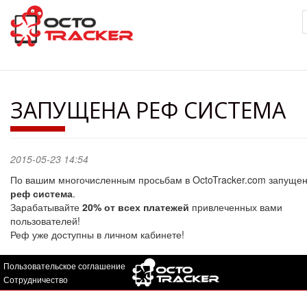
Перейти
к
основному
содержанию
ЗАПУЩЕНА РЕФ СИСТЕМА
2015-05-23 14:54
По вашим многочисленным просьбам в OctoTracker.com запуще
реф система
.
Зарабатывайте
20% от всех платежей
привлеченных вами
пользователей!
Реф уже доступны в личном кабинете!
Пользовательское соглашение
Сотрудничество