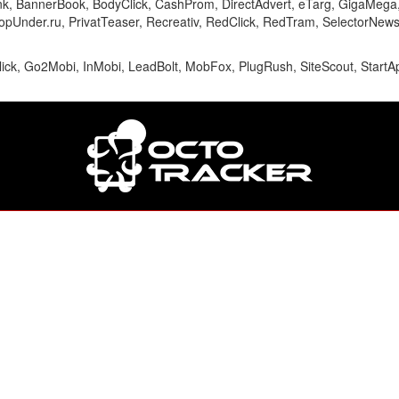
Link, BannerBook, BodyClick, CashProm, DirectAdvert, eTarg, GigaMeg
opUnder.ru, PrivatTeaser, Recreativ, RedClick, RedTram, SelectorNews
Click, Go2Mobi, InMobi, LeadBolt, MobFox, PlugRush, SiteScout, StartA