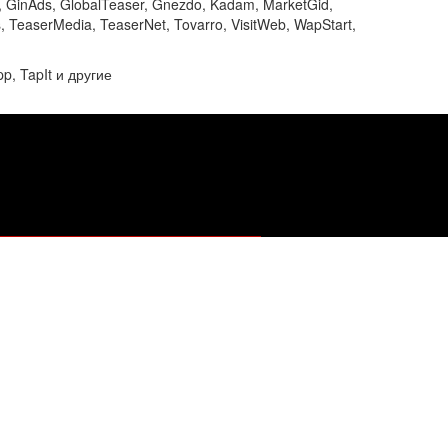
a, GinAds, GlobalTeaser, Gnezdo, Kadam, MarketGid,
, TeaserMedia, TeaserNet, Tovarro, VisitWeb, WapStart,
pp, TapIt и другие