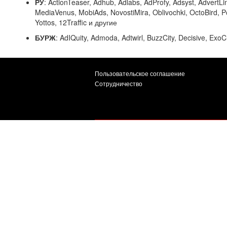
РУ
: ActionTeaser, Adhub, Adlabs, AdProfy, Adsyst, Advert
MediaVenus, MobiAds, NovostiMira, Oblivochki, OctoBird, P
Yottos, 12Traffic и другие
БУРЖ
: AdIQuity, Admoda, Adtwirl, BuzzCity, Decisive, Exo
Пользовательское соглашение
Сотрудничество