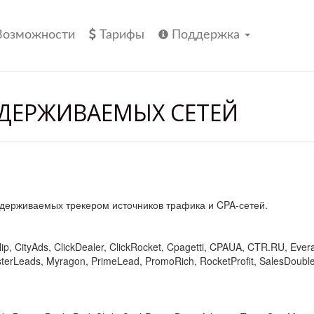
Возможности
Тарифы
Поддержка
ДЕРЖИВАЕМЫХ СЕТЕЙ
держиваемых трекером источников трафика и CPA-сетей.
Nip, CityAds, ClickDealer, ClickRocket, Cpagetti, CPAUA, CTR.RU, Ever
terLeads, Myragon, PrimeLead, PromoRich, RocketProfit, SalesDoubl