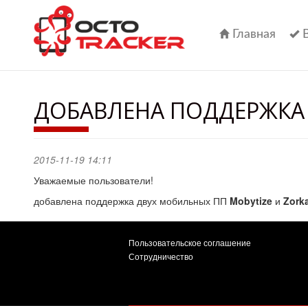
Перейти
к
основному
Главная
содержанию
ДОБАВЛЕНА ПОДДЕРЖКА 
2015-11-19 14:11
Уважаемые пользователи!
добавлена поддержка двух мобильных ПП
Mobytize
и
Zork
Пользовательское соглашение
Сотрудничество