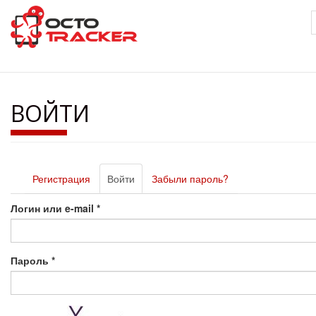
Перейти
к
основному
содержанию
ВОЙТИ
Главные
Регистрация
Войти
(активная
Забыли пароль?
вкладки
вкладка)
Логин или e-mail
*
Пароль
*