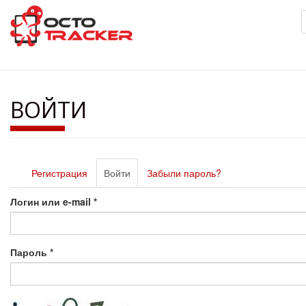
Перейти
к
основному
содержанию
ВОЙТИ
Главные
Регистрация
Войти
(активная
Забыли пароль?
вкладки
вкладка)
Логин или e-mail
*
Пароль
*