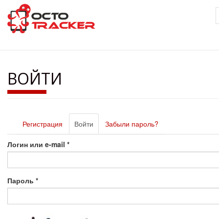
Перейти
к
основному
содержанию
ВОЙТИ
Главные
Регистрация
Войти
(активная
Забыли пароль?
вкладки
вкладка)
Логин или e-mail
*
Пароль
*