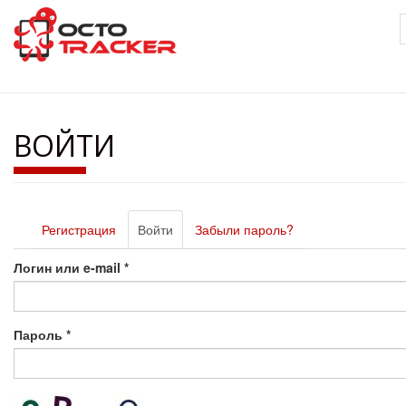
Перейти
к
основному
содержанию
ВОЙТИ
Главные
Регистрация
Войти
(активная
Забыли пароль?
вкладки
вкладка)
Логин или e-mail
*
Пароль
*