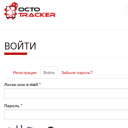
Перейти
к
основному
содержанию
ВОЙТИ
Главные
Регистрация
Войти
(активная
Забыли пароль?
вкладки
вкладка)
Логин или e-mail
*
Пароль
*