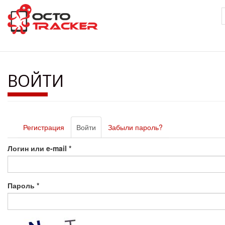
Перейти
к
основному
содержанию
ВОЙТИ
Главные
Регистрация
Войти
(активная
Забыли пароль?
вкладки
вкладка)
Логин или e-mail
*
Пароль
*